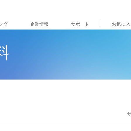
お気に入りの分野を選択すると、関連性の高いコンテン
ング
企業情報
サポート
お気に入
ツへのリンクが表示されます:
がん研究
臨床オンコロジー
料
微生物研究
生殖医学
農学研究
遺伝性および希少疾患研究
複雑な疾患