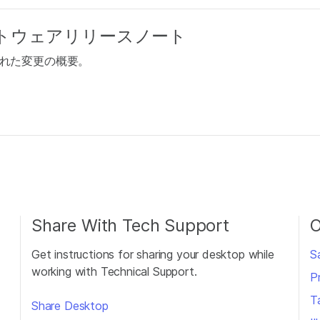
ソフトウェアリリースノート
された変更の概要。
Share With Tech Support
O
Get instructions for sharing your desktop while
S
working with Technical Support.
P
T
Share Desktop