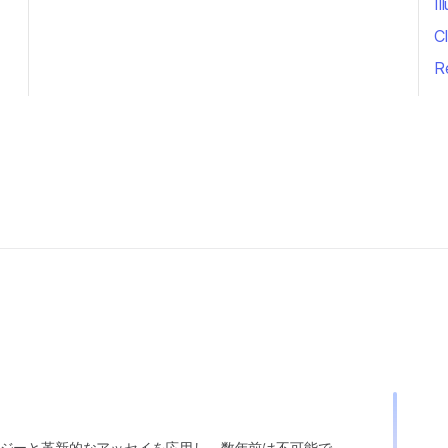
Il
Cl
R
ジーと革新的なアッセイを応用し、数年前は不可能で