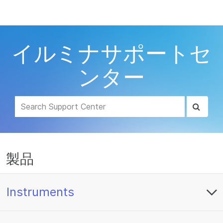
製品
×
お気に入りの分野を選択すると、関連性の
ソリューション
高いコンテンツへのリンクが表示されます:
イルミナサポートセ
ラーニング
がん研究
臨床オンコロジー
ンター
微生物研究
生殖医学
企業情報
農学研究
遺伝性および希少疾
複雑な疾患
患研究
サポート
お気に入りの分野を選択
製品
Instruments