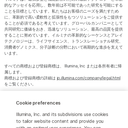
的なアッセイを応用し、数年前は不可能であった研究を可能にする
ことを目標としています。私たちはお客様のニーズを満たすため
に、革新的で高い柔軟性と拡張性をもつソリューションをご提供す
ることが必須であると考えています。グローバルカンパニーとして
共同研究に価値をおき、迅速なソリューション、最高の品質を提供
することに努めています。イルミナの革新的なシーケンスとアレイ
テクノロジーは、ライフサイエンス、トランスレーショナル研究、
消費者ゲノミクス、分子診断の分野において画期的な進歩を支えて
います。
すべての商標および登録商標は、 Illumina, Inc または各所有者に帰
属します。
商標および登録商標の詳細は
jp.illumina.com/company/legal.html
をご覧ください。
Cookie Management Center
Cookie preferences
プライバシーポリシ
Illumina, Inc. and its subdivisions use cookies
to tailor website content and provide you