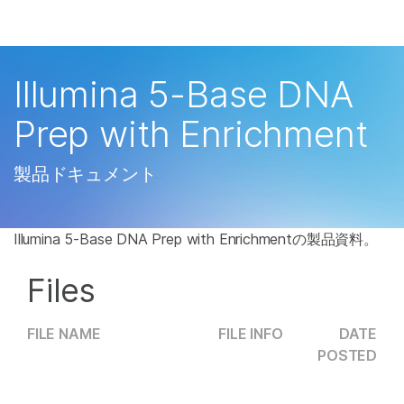
製品
×
お気に入りの分野を選択すると、関連性の
ソリューション
高いコンテンツへのリンクが表示されます:
Illumina 5-Base DNA
ラーニング
がん研究
臨床オンコロジー
Prep with Enrichment
微生物研究
生殖医学
企業情報
農学研究
遺伝性および希少疾
製品ドキュメント
複雑な疾患
患研究
サポート
Illumina 5-Base DNA Prep with Enrichmentの製品資料。
お気に入りの分野を選択
Files
FILE NAME
FILE INFO
DATE
POSTED