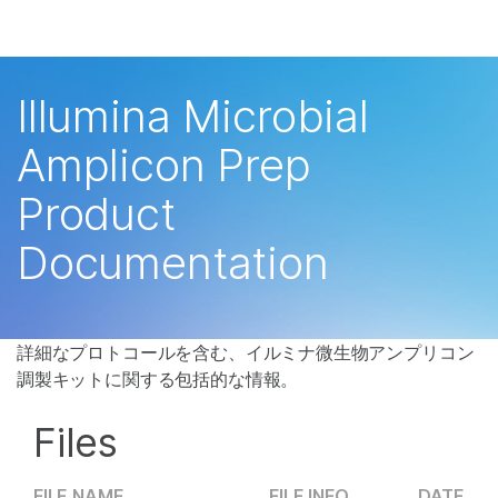
製品
×
お気に入りの分野を選択すると、関連性の
ソリューション
高いコンテンツへのリンクが表示されます:
Illumina Microbial
ラーニング
がん研究
臨床オンコロジー
Amplicon Prep
微生物研究
生殖医学
企業情報
Product
農学研究
遺伝性および希少疾
複雑な疾患
患研究
サポート
Documentation
お気に入りの分野を選択
詳細なプロトコールを含む、イルミナ微生物アンプリコン
調製キットに関する包括的な情報。
Files
FILE NAME
FILE INFO
DATE