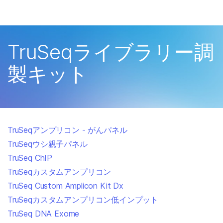
製品
×
お気に入りの分野を選択すると、関連性の
ソリューション
高いコンテンツへのリンクが表示されます:
TruSeqライブラリー調
ラーニング
がん研究
臨床オンコロジー
製キット
微生物研究
生殖医学
企業情報
農学研究
遺伝性および希少疾
複雑な疾患
患研究
サポート
TruSeqアンプリコン - がんパネル
お気に入りの分野を選択
TruSeqウシ親子パネル
TruSeq ChIP
TruSeqカスタムアンプリコン
TruSeq Custom Amplicon Kit Dx
TruSeqカスタムアンプリコン低インプット
TruSeq DNA Exome