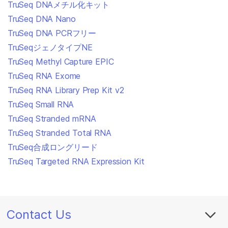
TruSeq DNAメチル化キット
TruSeq DNA Nano
TruSeq DNA PCRフリー
TruSeqジェノタイプNE
TruSeq Methyl Capture EPIC
TruSeq RNA Exome
TruSeq RNA Library Prep Kit v2
TruSeq Small RNA
TruSeq Stranded mRNA
TruSeq Stranded Total RNA
TruSeq合成ロングリード
TruSeq Targeted RNA Expression Kit
Contact Us