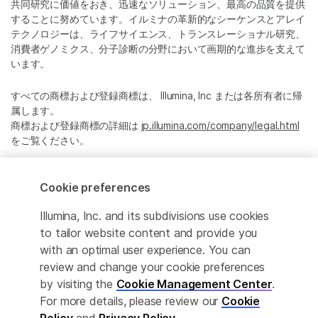
共同研究に価値をおき、迅速なソリューション、最高の品質を提供
することに努めています。イルミナの革新的なシーケンスとアレイ
テクノロジーは、ライフサイエンス、トランスレーショナル研究、
消費者ゲノミクス、分子診断の分野において画期的な進歩を支えて
います。
すべての商標および登録商標は、 Illumina, Inc または各所有者に帰
属します。
商標および登録商標の詳細は
jp.illumina.com/company/legal.html
をご覧ください。
Cookie Management Center
Cookie preferences
プライバシーポリシ
Illumina, Inc. and its subdivisions use cookies
to tailor website content and provide you
with an optimal user experience. You can
review and change your cookie preferences
© 2026 Illumina, Inc. All rights reserved.
by visiting the
Cookie Management Center
.
For more details, please review our
Cookie
このページは機械翻訳を利用しております。なるべく正確な翻訳を
提供するために合理的な努力をしていますが、完全に正確な翻訳と