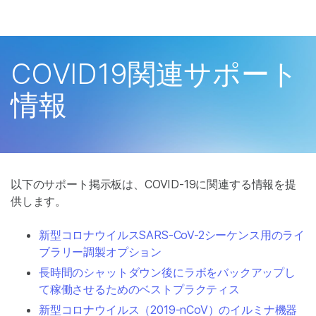
製品
×
お気に入りの分野を選択すると、関連性の
ソリューション
高いコンテンツへのリンクが表示されます:
COVID19関連サポート
ラーニング
がん研究
臨床オンコロジー
情報
微生物研究
生殖医学
企業情報
農学研究
遺伝性および希少疾
複雑な疾患
患研究
サポート
以下のサポート掲示板は、COVID-19に関連する情報を提
お気に入りの分野を選択
供します。
新型コロナウイルスSARS-CoV-2シーケンス用のライ
ブラリー調製オプション
長時間のシャットダウン後にラボをバックアップし
て稼働させるためのベストプラクティス
新型コロナウイルス（2019-nCoV）のイルミナ機器