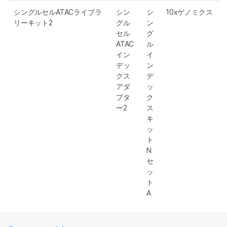
シングルセルATACライブラ
シン
シ
10xゲノミクス
リーキット2
グル
ン
セル
グ
ATAC
ル
イン
イ
デッ
ン
クス
デ
アダ
ッ
プタ
ク
ー2
ス
キ
ッ
ト
N
セ
ッ
ト
A