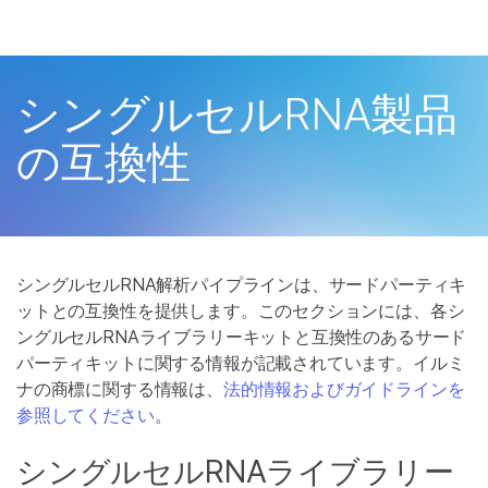
製品
お気に入りの分野を選択すると
ソリューション
ツへのリンクが表示されます:
シングルセルRNA製品
ラーニング
がん研究
の互換性
微生物研究
企業情報
農学研究
複雑な疾患
サポート
シングルセルRNA解析パイプラインは、サードパーティキ
お気に入りの分野を選択
ットとの互換性を提供します。このセクションには、各シ
ングルセルRNAライブラリーキットと互換性のあるサード
パーティキットに関する情報が記載されています。イルミ
ナの商標に関する情報は、
法的情報およびガイドラインを
参照してください
。
シングルセルRNAライブラリー