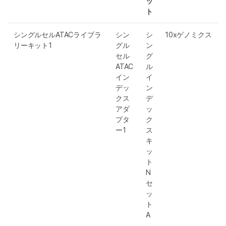
ッ
ト
シングルセルATACライブラ
シン
シ
10xゲノミクス
リーキット1
グル
ン
セル
グ
ATAC
ル
イン
イ
デッ
ン
クス
デ
アダ
ッ
プタ
ク
ー1
ス
キ
ッ
ト
N
セ
ッ
ト
A