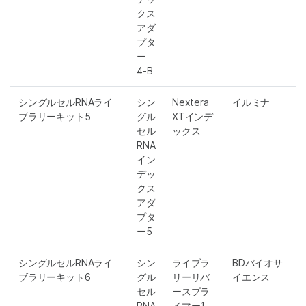
クス
アダ
プタ
ー
4-B
シングルセルRNAライ
シン
Nextera
イルミナ
ブラリーキット5
グル
XTインデ
セル
ックス
RNA
イン
デッ
クス
アダ
プタ
ー5
シングルセルRNAライ
シン
ライブラ
BDバイオサ
ブラリーキット6
グル
リーリバ
イエンス
セル
ースプラ
RNA
イマー1-