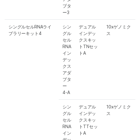
プタ
ー3
シングルセルRNAライ
シン
デュアル
10xゲノミク
ブラリーキット4
グル
インデッ
ス
セル
クスキッ
RNA
トTNセッ
イン
トA
デッ
クス
アダ
プタ
ー
4-A
シン
デュアル
10xゲノミク
グル
インデッ
ス
セル
クスキッ
RNA
トTTセッ
イン
トA
デッ