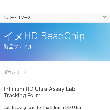
製品
×
お気に入りの分野を選択すると、関連性の
サポートリソース
ソリューション
高いコンテンツへのリンクが表示されます:
ラーニング
イヌHD BeadChip
がん研究
臨床オンコロジー
微生物研究
生殖医学
企業情報
農学研究
遺伝性および希少疾
製品ファイル
複雑な疾患
患研究
サポート
お気に入りの分野を選択
ダウンロード
Infinium HD Ultra Assay Lab
Tracking Form
Lab tracking form for the Infinium HD Ultra.