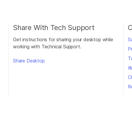
Share With Tech Support
O
Get instructions for sharing your desktop while
S
working with Technical Support.
P
T
Share Desktop
Il
Cl
R