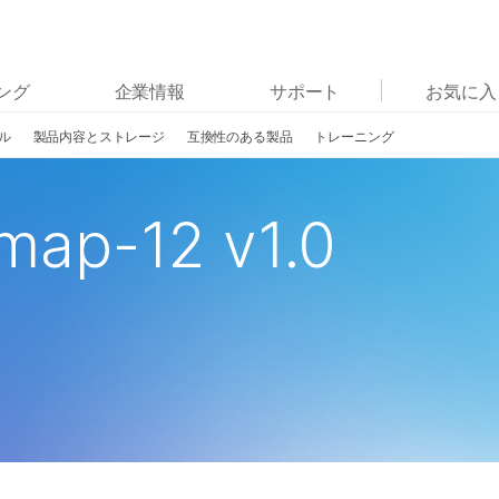
お気に入りの分野を選択すると、関連性の高いコンテン
ング
企業情報
サポート
お気に入
ツへのリンクが表示されます:
ル
製品内容とストレージ
互換性のある製品
トレーニング
がん研究
臨床オンコロジー
微生物研究
生殖医学
農学研究
遺伝性および希少疾患研究
ap-12 v1.0
複雑な疾患