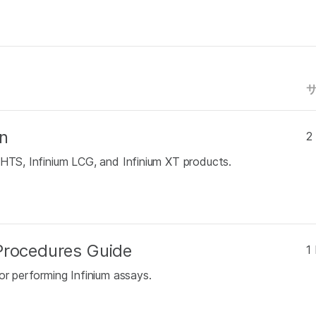
n
2
 HTS, Infinium LCG, and Infinium XT products.
Procedures Guide
1
or performing Infinium assays.