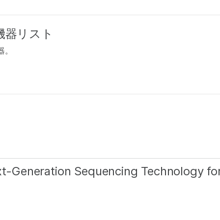
び機器リスト
器。
ext-Generation Sequencing Technology fo