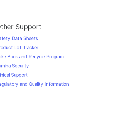
ther Support
afety Data Sheets
roduct Lot Tracker
ake Back and Recycle Program
lumina Security
inical Support
egulatory and Quality Information