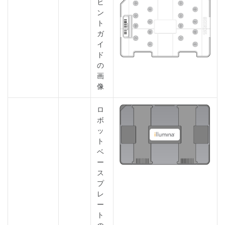
ヒ
ン
ト
ガ
イ
ド
の
画
像
ロ
ボ
ッ
ト
ベ
ー
ス
プ
レ
ー
ト