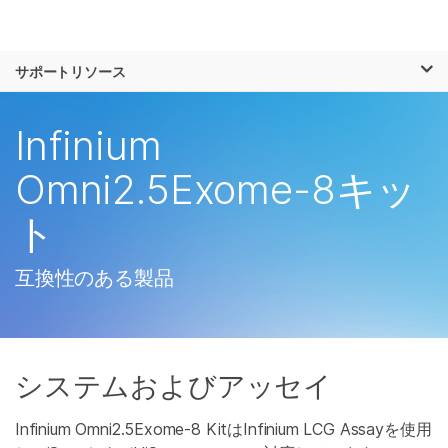
製品
×
お気に入りの分野を選択すると、関連性の
サポートリソース
ソリューション
高いコンテンツへのリンクが表示されます:
ラーニング
Infinium
がん研究
臨床オンコロジー
微生物研究
生殖医学
企業情報
Omni2.5Exome-8キッ
農学研究
遺伝性および希少疾
複雑な疾患
患研究
ト
サポート
お気に入りの分野を選択
互換性のある製品
システムおよびアッセイ
Infinium Omni2.5Exome-8 KitはInfinium LCG Assayを使用