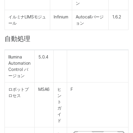
ン
イルミナLIMSモジュ
Infinium
Autocallバージ
1.6.2
ール
ョン
自動処理
Illumina
5.0.4
Automation
Control バ
ージョン
ロボットプ
MSA6
ヒ
F
ロセス
ン
ト
ガ
イ
ド