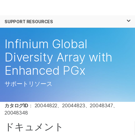
製品
×
お気に入りの分野を選択すると、関連性の
SUPPORT RESOURCES
ソリューション
高いコンテンツへのリンクが表示されます:
ラーニング
Infinium Global
がん研究
臨床オンコロジー
微生物研究
生殖医学
企業情報
Diversity Array with
農学研究
遺伝性および希少疾
複雑な疾患
患研究
Enhanced PGx
サポート
お気に入りの分野を選択
サポートリソース
カタログID
： 20044822、20044823、20048347、
20048348
ドキュメント