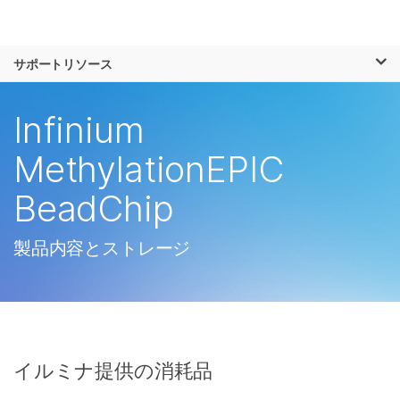
製品
×
お気に入りの分野を選択すると、関連性の
サポートリソース
ソリューション
高いコンテンツへのリンクが表示されます:
ラーニング
Infinium
がん研究
臨床オンコロジー
微生物研究
生殖医学
企業情報
MethylationEPIC
農学研究
遺伝性および希少疾
複雑な疾患
患研究
BeadChip
サポート
お気に入りの分野を選択
製品内容とストレージ
イルミナ提供の消耗品