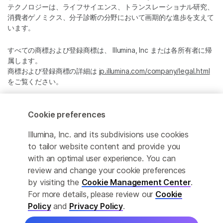
テクノロジーは、ライフサイエンス、トランスレーショナル研究、
消費者ゲノミクス、分子診断の分野において画期的な進歩を支えて
います。
すべての商標および登録商標は、 Illumina, Inc または各所有者に帰
属します。
商標および登録商標の詳細は
jp.illumina.com/company/legal.html
をご覧ください。
Cookie Management Center
Cookie preferences
プライバシーポリシ
Illumina, Inc. and its subdivisions use cookies
to tailor website content and provide you
with an optimal user experience. You can
review and change your cookie preferences
© 2026 Illumina, Inc. All rights reserved.
by visiting the
Cookie Management Center
.
For more details, please review our
Cookie
このページは機械翻訳を利用しております。なるべく正確な翻訳を
提供するために合理的な努力をしていますが、完全に正確な翻訳と
Policy
and
Privacy Policy
.
は限りませんので、あらかじめご了承ください。公式なコンテンツ