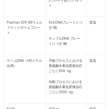
2プレートあたり1キッ
ト
Fluotrac 200 96ウェル
Std DNAプレートにつ
室温
フラットボトムプレー
き1枚
ト
サンプルDNA プレー
トにつき1枚
ゲノムDNA（HDメチル
手動プロセスにおける
室温
化用）
亜硫酸水素塩変換反応
ごとに500 ng
自動プロセスにおける
亜硫酸水素塩変換反応
ごとに1000 ng
EtOH
500 mL
室温