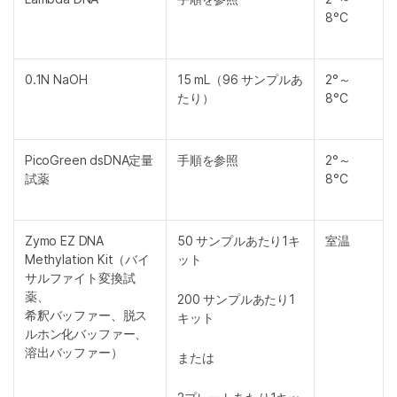
8°C
0.1N NaOH
15 mL（96 サンプルあ
2°～
たり）
8°C
PicoGreen dsDNA定量
手順を参照
2°～
試薬
8°C
Zymo EZ DNA
50 サンプルあたり1キ
室温
Methylation Kit（バイ
ット
サルファイト変換試
薬、
200 サンプルあたり1
希釈バッファー、脱ス
キット
ルホン化バッファー、
溶出バッファー）
または