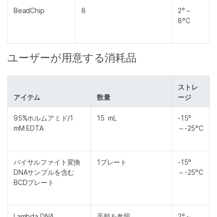
BeadChip
8
2°～
8°C
ユーザーが用意する消耗品
ストレ
アイテム
数量
ージ
95%ホルムアミド/1
15 mL
-15°
mM EDTA
～-25°C
バイサルファイト変換
1プレート
-15°
DNAサンプルを含む
～-25°C
BCDプレート
Lambda DNA
手順を参照
2°～