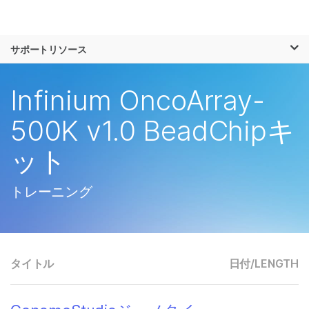
製品
×
お気に入りの分野を選択すると、関連性の
サポートリソース
ソリューション
高いコンテンツへのリンクが表示されます:
ラーニング
Infinium OncoArray-
がん研究
臨床オンコロジー
微生物研究
生殖医学
企業情報
500K v1.0 BeadChipキ
農学研究
遺伝性および希少疾
複雑な疾患
患研究
ット
サポート
お気に入りの分野を選択
トレーニング
タイトル
日付/
LENGTH