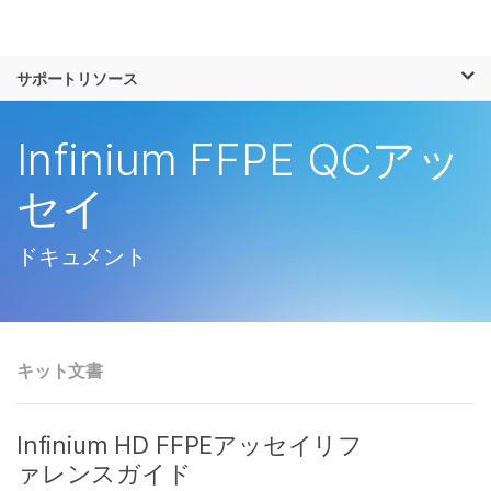
製品
×
お気に入りの分野を選択すると、関連性の
サポートリソース
ソリューション
高いコンテンツへのリンクが表示されます:
ラーニング
Infinium FFPE QCアッ
がん研究
臨床オンコロジー
微生物研究
生殖医学
企業情報
セイ
農学研究
遺伝性および希少疾
複雑な疾患
患研究
サポート
ドキュメント
お気に入りの分野を選択
キット文書
Infinium HD FFPEアッセイリフ
ァレンスガイド