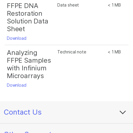
FFPE DNA
Data sheet
< 1 MB
Restoration
Solution Data
Sheet
Download
Analyzing
Technical note
< 1 MB
FFPE Samples
with Infinium
Microarrays
Download
Contact Us