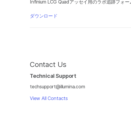
Infinium LCG Quadアッセイ用のラボ追跡フォ
ダウンロード
Contact Us
Technical Support
techsupport@illumina.com
View All Contacts