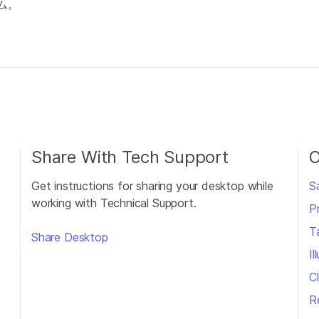
ーム。
Share With Tech Support
O
Get instructions for sharing your desktop while
S
working with Technical Support.
P
T
Share Desktop
Il
Cl
R