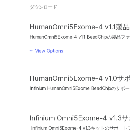
ダウンロード
HumanOmni5Exome-4 v1.
HumanOmni5Exome-4 v1.1 BeadChipの製品
View Options
HumanOmni5Exome-4 v1
Infinium HumanOmni5Exome BeadChip
Infinium Omni5Exome-4 
Infinium Omni5Exome-4 v1.3キットのサポ