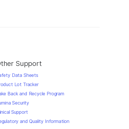
ther Support
afety Data Sheets
roduct Lot Tracker
ake Back and Recycle Program
lumina Security
inical Support
egulatory and Quality Information