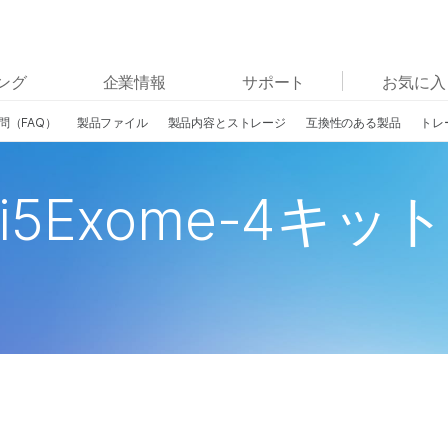
お気に入りの分野を選択すると、関連性の高いコンテン
ング
企業情報
サポート
お気に入
ツへのリンクが表示されます:
問（FAQ）
製品ファイル
製品内容とストレージ
互換性のある製品
トレ
がん研究
臨床オンコロジー
微生物研究
生殖医学
農学研究
遺伝性および希少疾患研究
mni5Exome-4キット
複雑な疾患