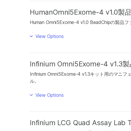
HumanOmni5Exome-4 v1.
Human Omni5Exome-4 v1.0 BeadChipの製
View Options
Infinium Omni5Exome-4 v
Infinium Omni5Exome-4 v1.3キッ
ル。
View Options
Infinium LCG Quad Assay Lab 