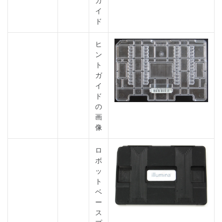
ガ
イ
ド
ヒ
ン
ト
ガ
イ
ド
の
画
像
ロ
ボ
ッ
ト
ベ
ー
ス