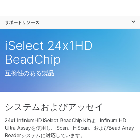
製品
×
お気に入りの分野を選択すると、関連性の
サポートリソース
ソリューション
高いコンテンツへのリンクが表示されます:
ラーニング
iSelect 24x1HD
がん研究
臨床オンコロジー
微生物研究
生殖医学
企業情報
BeadChip
農学研究
遺伝性および希少疾
複雑な疾患
患研究
サポート
互換性のある製品
お気に入りの分野を選択
システムおよびアッセイ
24x1 InfiniumHD iSelect BeadChip Kitは、Infinium HD
Ultra Assayを使用し、iScan、HiScan、およびBead Array
Readerシステムに対応しています。