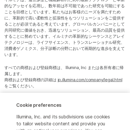
的なアッセイを応用し、数年前は不可能であった研究を可能にする
ことを目標としています。私たちはお客様のニーズを満たすため
に、革新的で高い柔軟性と拡張性をもつソリューションをご提供す
ることが必須であると考えています。グローバルカンパニーとして
共同研究に価値をおき、迅速なソリューション、最高の品質を提供
することに努めています。イルミナの革新的なシーケンスとアレイ
テクノロジーは、ライフサイエンス、トランスレーショナル研究、
消費者ゲノミクス、分子診断の分野において画期的な進歩を支えて
います。
すべての商標および登録商標は、 Illumina, Inc または各所有者に帰
属します。
商標および登録商標の詳細は
jp.illumina.com/company/legal.html
をご覧ください。
Cookie Management Center
Cookie preferences
プライバシーポリシ
Illumina, Inc. and its subdivisions use cookies
to tailor website content and provide you