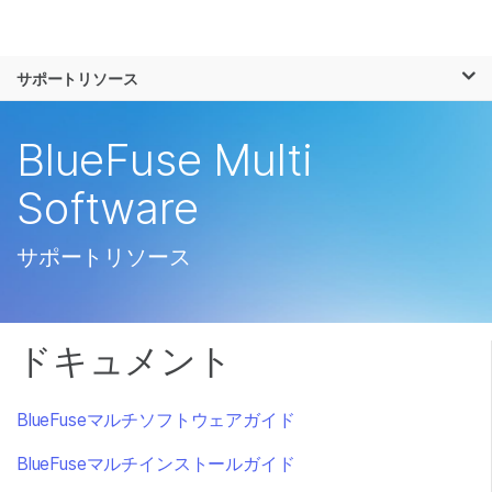
製品
×
お気に入りの分野を選択すると、関連性の
サポートリソース
ソリューション
高いコンテンツへのリンクが表示されます:
ラーニング
BlueFuse Multi
がん研究
臨床オンコロジー
微生物研究
生殖医学
企業情報
Software
農学研究
遺伝性および希少疾
複雑な疾患
患研究
サポート
サポートリソース
お気に入りの分野を選択
ドキュメント
BlueFuseマルチソフトウェアガイド
BlueFuseマルチインストールガイド