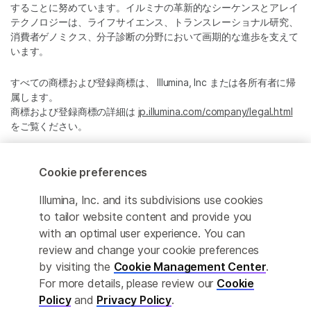
することに努めています。イルミナの革新的なシーケンスとアレイ
テクノロジーは、ライフサイエンス、トランスレーショナル研究、
消費者ゲノミクス、分子診断の分野において画期的な進歩を支えて
います。
すべての商標および登録商標は、 Illumina, Inc または各所有者に帰
属します。
商標および登録商標の詳細は
jp.illumina.com/company/legal.html
をご覧ください。
Cookie Management Center
Cookie preferences
プライバシーポリシ
Illumina, Inc. and its subdivisions use cookies
to tailor website content and provide you
with an optimal user experience. You can
review and change your cookie preferences
© 2026 Illumina, Inc. All rights reserved.
by visiting the
Cookie Management Center
.
For more details, please review our
Cookie
このページは機械翻訳を利用しております。なるべく正確な翻訳を
提供するために合理的な努力をしていますが、完全に正確な翻訳と
Policy
and
Privacy Policy
.