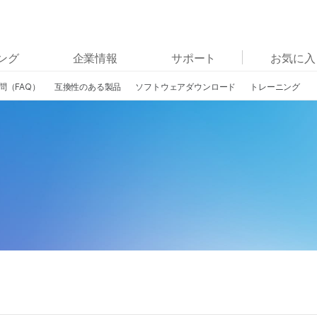
お気に入りの分野を選択すると、関連性の高いコンテン
ング
企業情報
サポート
お気に入
ツへのリンクが表示されます:
問（FAQ）
互換性のある製品
ソフトウェアダウンロード
トレーニング
がん研究
臨床オンコロジー
微生物研究
生殖医学
農学研究
遺伝性および希少疾患研究
複雑な疾患