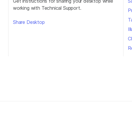
Get instructions for sharing your desktop while
S
working with Technical Support.
P
T
Share Desktop
Il
Cl
R