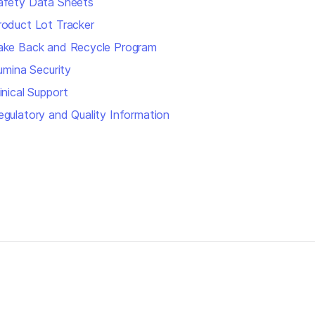
afety Data Sheets
roduct Lot Tracker
ake Back and Recycle Program
lumina Security
inical Support
egulatory and Quality Information