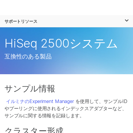
製品
×
お気に入りの分野を選択すると、関連性の
サポートリソース
ソリューション
高いコンテンツへのリンクが表示されます:
ラーニング
HiSeq 2500システム
がん研究
臨床オンコロジー
微生物研究
生殖医学
企業情報
農学研究
遺伝性および希少疾
互換性のある製品
複雑な疾患
患研究
サポート
お気に入りの分野を選択
サンプル情報
イルミナのExperiment Manager
を使用して、サンプルID
やプーリングに使用されるインデックスアダプターなど、
サンプルに関する情報を記録します。
クラスター形成