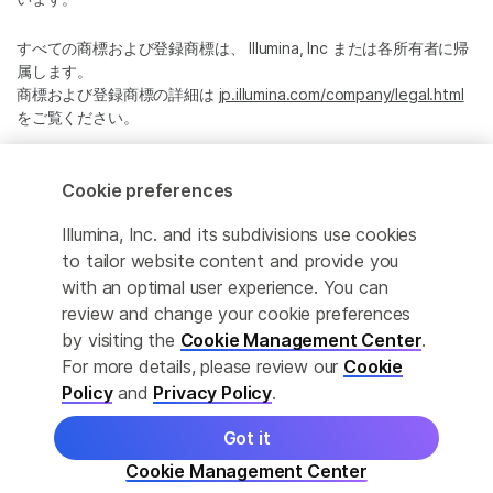
すべての商標および登録商標は、 Illumina, Inc または各所有者に帰
属します。
商標および登録商標の詳細は
jp.illumina.com/company/legal.html
をご覧ください。
Cookie Management Center
Cookie preferences
プライバシーポリシ
Illumina, Inc. and its subdivisions use cookies
to tailor website content and provide you
with an optimal user experience. You can
review and change your cookie preferences
© 2026 Illumina, Inc. All rights reserved.
by visiting the
Cookie Management Center
.
For more details, please review our
Cookie
このページは機械翻訳を利用しております。なるべく正確な翻訳を
提供するために合理的な努力をしていますが、完全に正確な翻訳と
Policy
and
Privacy Policy
.
は限りませんので、あらかじめご了承ください。公式なコンテンツ
は英語版となります。
Got it
Cookie Management Center