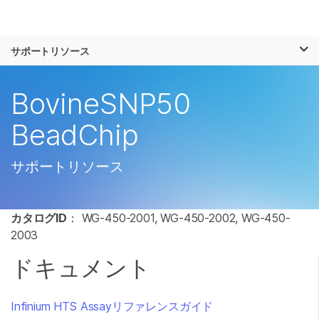
製品
×
お気に入りの分野を選択すると、関連性の
サポートリソース
ソリューション
高いコンテンツへのリンクが表示されます:
ラーニング
BovineSNP50
がん研究
臨床オンコロジー
微生物研究
生殖医学
企業情報
BeadChip
農学研究
遺伝性および希少疾
複雑な疾患
患研究
サポート
サポートリソース
お気に入りの分野を選択
カタログID
： WG-450-2001, WG-450-2002, WG-450-
2003
ドキュメント
Infinium HTS Assayリファレンスガイド