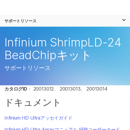
製品
×
お気に入りの分野を選択すると、関連性の
サポートリソース
ソリューション
高いコンテンツへのリンクが表示されます:
ラーニング
Infinium ShrimpLD-24
がん研究
臨床オンコロジー
微生物研究
生殖医学
企業情報
BeadChipキット
農学研究
遺伝性および希少疾
複雑な疾患
患研究
サポート
サポートリソース
お気に入りの分野を選択
カタログID
： 20013012、 20013013、 20013014
ドキュメント
Infinium HD Ultraアッセイガイド
Infinium HD Ultra Assayマニュアル 経験ユーザーカード