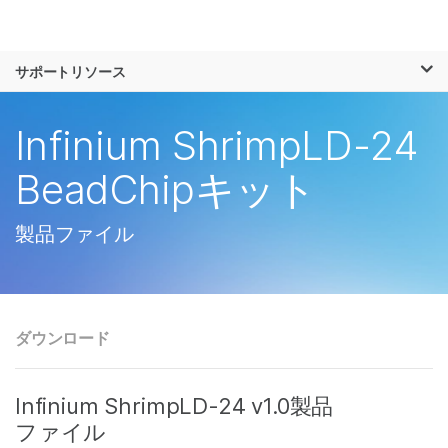
製品
×
お気に入りの分野を選択すると、関連性の
サポートリソース
ソリューション
高いコンテンツへのリンクが表示されます:
ラーニング
Infinium ShrimpLD-24
がん研究
臨床オンコロジー
微生物研究
生殖医学
企業情報
BeadChipキット
農学研究
遺伝性および希少疾
複雑な疾患
患研究
サポート
製品ファイル
お気に入りの分野を選択
ダウンロード
Infinium ShrimpLD-24 v1.0製品
ファイル