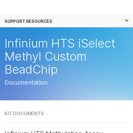
製品
×
お気に入りの分野を選択すると、関連性の
SUPPORT RESOURCES
ソリューション
高いコンテンツへのリンクが表示されます:
ラーニング
Infinium HTS iSelect
がん研究
臨床オンコロジー
微生物研究
生殖医学
企業情報
Methyl Custom
農学研究
遺伝性および希少疾
複雑な疾患
患研究
BeadChip
サポート
お気に入りの分野を選択
Documentation
KIT DOCUMENTS