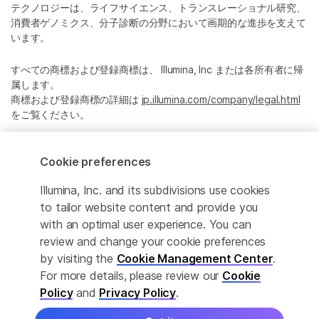
テクノロジーは、ライフサイエンス、トランスレーショナル研究、
消費者ゲノミクス、分子診断の分野において画期的な進歩を支えて
います。
すべての商標および登録商標は、 Illumina, Inc または各所有者に帰
属します。
商標および登録商標の詳細は
jp.illumina.com/company/legal.html
をご覧ください。
Cookie Management Center
Cookie preferences
プライバシーポリシ
Illumina, Inc. and its subdivisions use cookies
to tailor website content and provide you
with an optimal user experience. You can
review and change your cookie preferences
© 2026 Illumina, Inc. All rights reserved.
by visiting the
Cookie Management Center
.
For more details, please review our
Cookie
このページは機械翻訳を利用しております。なるべく正確な翻訳を
提供するために合理的な努力をしていますが、完全に正確な翻訳と
Policy
and
Privacy Policy
.
は限りませんので、あらかじめご了承ください。公式なコンテンツ