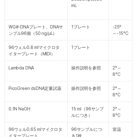
mL
WG#-DNAプレート、DNAサ
1プレート
-25°
ンプル96個（50 ng/μL）
～-15°C
96ウェル0.8 mlマイクロタ
1プレート
イタープレート（MIDI）
Lambda DNA
操作説明を参照
2°～
8°C
PicoGreen dsDNA定量試薬
操作説明を参照
2°～
8°C
0.1N NaOH
15 ml（96サンプ
2°～
ルにつき）
8°C
96ウェル0.65 mlマイクロタ
96サンプルにつ
室温
イタープレート
き1枚