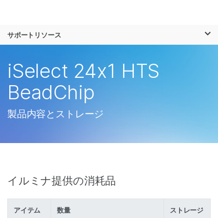
製品
×
お気に入りの分野を選択すると、関連性の
サポートリソース
ソリューション
高いコンテンツへのリンクが表示されます:
ラーニング
iSelect 24x1 HTS
がん研究
臨床オンコロジー
微生物研究
生殖医学
企業情報
BeadChip
農学研究
遺伝性および希少疾
複雑な疾患
患研究
サポート
製品内容とストレージ
お気に入りの分野を選択
イルミナ提供の消耗品
アイテム
数量
ストレージ