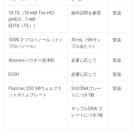
1X TE（10 mM Tris-HCl
操作説明を参照
室温
pH8.0、1 mM
EDTA（TE））
100% 2-プロパノール（イソ
30 mL（96サン
室温
プロパノール）
プルあたり）
Alconoxパウダー洗浄剤
必要に応じて
室温
EtOH
必要に応じて
室温
Fluotrac 200 96ウェルフラ
Std DNAプレー
室温
ットボトムプレート
トにつき1枚
サンプルDNA プ
レートにつき1枚