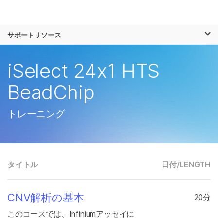
製品
×
お気に入りの分野を選択すると、関連性の
サポートリソース
ソリューション
高いコンテンツへのリンクが表示されます:
ラーニング
iSelect 24x1 HTS
がん研究
臨床オンコロジー
微生物研究
生殖医学
企業情報
BeadChip
農学研究
遺伝性および希少疾
複雑な疾患
患研究
サポート
トレーニング
お気に入りの分野を選択
タイトル
日付/
LENGTH
CNV解析の基本
20分
このコースでは、Infiniumアッセイに