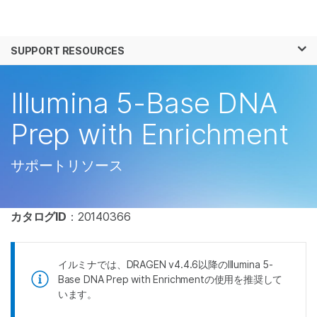
製品
×
お気に入りの分野を選択すると、関連性の
SUPPORT RESOURCES
ソリューション
高いコンテンツへのリンクが表示されます:
ラーニング
Illumina 5-Base DNA
がん研究
臨床オンコロジー
微生物研究
生殖医学
企業情報
Prep with Enrichment
農学研究
遺伝性および希少疾
複雑な疾患
患研究
サポート
サポートリソース
お気に入りの分野を選択
カタログID
：20140366
イルミナでは、DRAGEN v4.4.6以降のIllumina 5-
Base DNA Prep with Enrichmentの使用を推奨して
います。