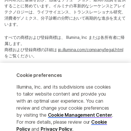
することに努めています。イルミナの革新的なシーケンスとアレイ
テクノロジーは、ライフサイエンス、トランスレーショナル研究、
消費者ゲノミクス、分子診断の分野において画期的な進歩を支えて
います。
すべての商標および登録商標は、 Illumina, Inc または各所有者に帰
属します。
商標および登録商標の詳細は
jp.illumina.com/company/legal.html
をご覧ください。
Cookie Management Center
Cookie preferences
プライバシーポリシ
Illumina, Inc. and its subdivisions use cookies
to tailor website content and provide you
with an optimal user experience. You can
review and change your cookie preferences
© 2026 Illumina, Inc. All rights reserved.
by visiting the
Cookie Management Center
.
For more details, please review our
Cookie
このページは機械翻訳を利用しております。なるべく正確な翻訳を
提供するために合理的な努力をしていますが、完全に正確な翻訳と
Policy
and
Privacy Policy
.