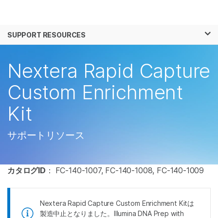
製品
×
お気に入りの分野を選択すると、関連性の
SUPPORT RESOURCES
ソリューション
高いコンテンツへのリンクが表示されます:
ラーニング
Nextera Rapid Capture
がん研究
臨床オンコロジー
微生物研究
生殖医学
企業情報
Custom Enrichment
農学研究
遺伝性および希少疾
複雑な疾患
患研究
Kit
サポート
お気に入りの分野を選択
サポートリソース
カタログID
：
FC-140-1007, FC-140-1008, FC-140-1009
Nextera Rapid Capture Custom Enrichment Kitは
製造中止となりました。Illumina DNA Prep with