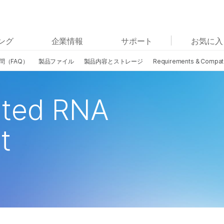
お気に入りの分野を選択すると、関連性の高いコンテン
ング
企業情報
サポート
お気に入
ツへのリンクが表示されます:
問（FAQ）
製品ファイル
製品内容とストレージ
Requirements & Compatib
がん研究
臨床オンコロジー
微生物研究
生殖医学
農学研究
遺伝性および希少疾患研究
eted RNA
複雑な疾患
t