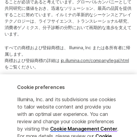
ることが必須であると考えています。グローバルカンパニーとして
共同研究に価値をおき、迅速なソリューション、最高の品質を提供
することに努めています。イルミナの革新的なシーケンスとアレイ
テクノロジーは、ライフサイエンス、トランスレーショナル研究、
消費者ゲノミクス、分子診断の分野において画期的な進歩を支えて
います。
すべての商標および登録商標は、 Illumina, Inc または各所有者に帰
属します。
商標および登録商標の詳細は
jp.illumina.com/company/legal.html
をご覧ください。
Cookie Management Center
Cookie preferences
プライバシーポリシ
Illumina, Inc. and its subdivisions use cookies
to tailor website content and provide you
with an optimal user experience. You can
review and change your cookie preferences
© 2026 Illumina, Inc. All rights reserved.
by visiting the
Cookie Management Center
.
For more details, please review our
Cookie
このページは機械翻訳を利用しております。なるべく正確な翻訳を