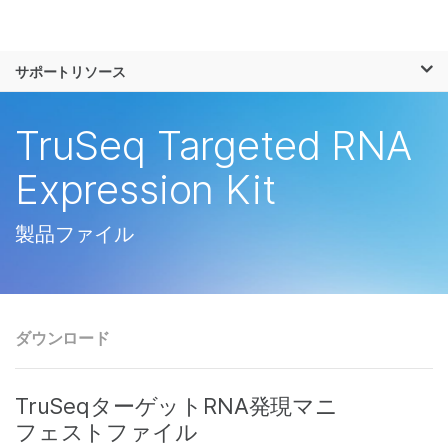
製品
×
お気に入りの分野を選択すると、関連性の
サポートリソース
ソリューション
高いコンテンツへのリンクが表示されます:
ラーニング
TruSeq Targeted RNA
がん研究
臨床オンコロジー
微生物研究
生殖医学
企業情報
Expression Kit
農学研究
遺伝性および希少疾
複雑な疾患
患研究
サポート
製品ファイル
お気に入りの分野を選択
ダウンロード
TruSeqターゲットRNA発現マニ
フェストファイル