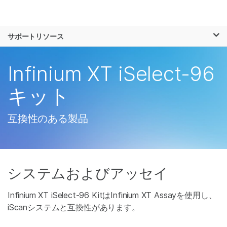
製品
×
お気に入りの分野を選択すると、関連性の
サポートリソース
ソリューション
高いコンテンツへのリンクが表示されます:
ラーニング
Infinium XT iSelect-96
がん研究
臨床オンコロジー
微生物研究
生殖医学
企業情報
キット
農学研究
遺伝性および希少疾
複雑な疾患
患研究
サポート
互換性のある製品
お気に入りの分野を選択
システムおよびアッセイ
Infinium XT iSelect-96 KitはInfinium XT Assayを使用し、
iScanシステムと互換性があります。