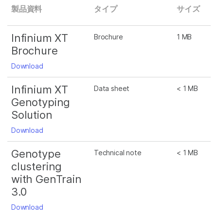
製品資料
タイプ
サイズ
Infinium XT
Brochure
1 MB
Brochure
Download
Infinium XT
Data sheet
< 1 MB
Genotyping
Solution
Download
Genotype
Technical note
< 1 MB
clustering
with GenTrain
3.0
Download