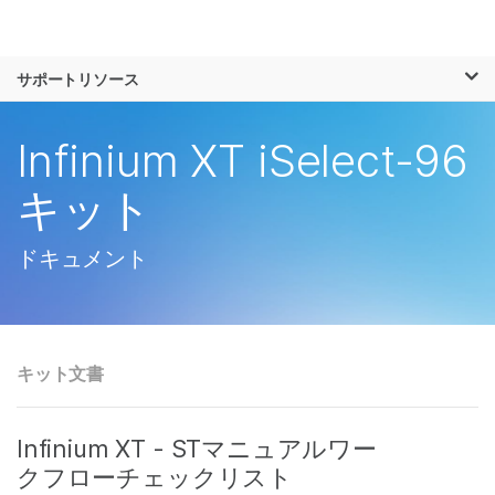
製品
×
お気に入りの分野を選択すると、関連性の
サポートリソース
ソリューション
高いコンテンツへのリンクが表示されます:
ラーニング
Infinium XT iSelect-96
がん研究
臨床オンコロジー
微生物研究
生殖医学
企業情報
キット
農学研究
遺伝性および希少疾
複雑な疾患
患研究
サポート
ドキュメント
お気に入りの分野を選択
キット文書
Infinium XT - STマニュアルワー
クフローチェックリスト