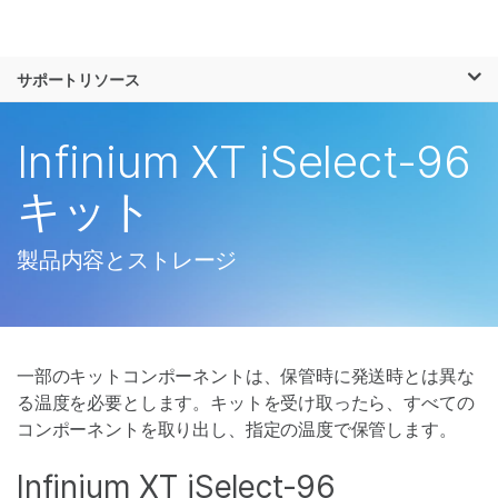
製品
×
お気に入りの分野を選択すると、関連性の
サポートリソース
ソリューション
高いコンテンツへのリンクが表示されます:
ラーニング
Infinium XT iSelect-96
がん研究
臨床オンコロジー
微生物研究
生殖医学
企業情報
キット
農学研究
遺伝性および希少疾
複雑な疾患
患研究
サポート
製品内容とストレージ
お気に入りの分野を選択
一部のキットコンポーネントは、保管時に発送時とは異な
る温度を必要とします。キットを受け取ったら、すべての
コンポーネントを取り出し、指定の温度で保管します。
Infinium XT iSelect-96