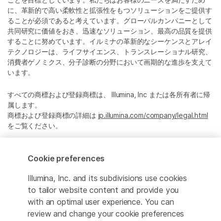
に、革新的で高い柔軟性と拡張性をもつソリューションをご提供す
ることが必須であると考えています。グローバルカンパニーとして
共同研究に価値をおき、迅速なソリューション、最高の品質を提供
することに努めています。イルミナの革新的なシーケンスとアレイ
テクノロジーは、ライフサイエンス、トランスレーショナル研究、
消費者ゲノミクス、分子診断の分野において画期的な進歩を支えて
います。
すべての商標および登録商標は、 Illumina, Inc または各所有者に帰
属します。
商標および登録商標の詳細は
jp.illumina.com/company/legal.html
をご覧ください。
Cookie Management Center
Cookie preferences
プライバシーポリシ
Illumina, Inc. and its subdivisions use cookies
to tailor website content and provide you
with an optimal user experience. You can
review and change your cookie preferences
© 2026 Illumina, Inc. All rights reserved.