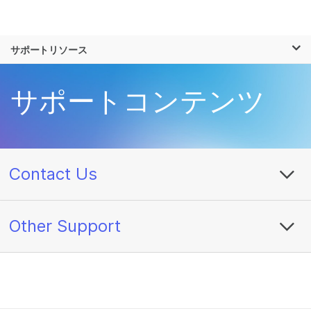
製品
×
お気に入りの分野を選択すると、関連性の
サポートリソース
ソリューション
高いコンテンツへのリンクが表示されます:
ラーニング
サポートコンテンツ
がん研究
臨床オンコロジー
微生物研究
生殖医学
企業情報
農学研究
遺伝性および希少疾
複雑な疾患
患研究
サポート
Contact Us
お気に入りの分野を選択
Other Support