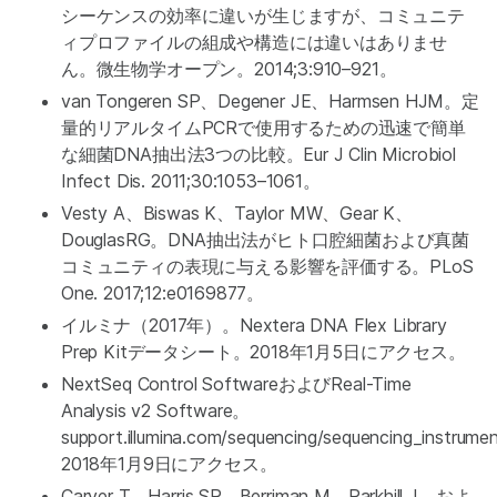
シーケンスの効率に違いが生じますが、コミュニテ
ィプロファイルの組成や構造には違いはありませ
ん。微生物学オープン。2014;3:910–921。
van Tongeren SP、Degener JE、Harmsen HJM。定
量的リアルタイムPCRで使用するための迅速で簡単
な細菌DNA抽出法3つの比較。Eur J Clin Microbiol
Infect Dis. 2011;30:1053–1061。
Vesty A、Biswas K、Taylor MW、Gear K、
DouglasRG。DNA抽出法がヒト口腔細菌および真菌
コミュニティの表現に与える影響を評価する。PLoS
One. 2017;12:e0169877。
イルミナ（2017年）。Nextera DNA Flex Library
Prep Kitデータシート。2018年1月5日にアクセス。
NextSeq Control SoftwareおよびReal-Time
Analysis v2 Software。
support.illumina.com/sequencing/sequencing_instrume
2018年1月9日にアクセス。
Carver T、Harris SR、Berriman M、Parkhill J、およ