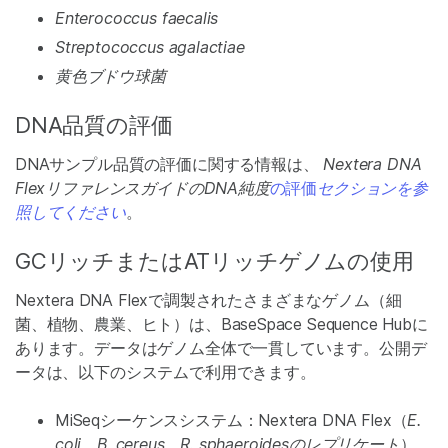
Enterococcus faecalis
Streptococcus agalactiae
黄色ブドウ球菌
DNA品質の評価
DNAサンプル品質の評価に関する情報は、
Nextera DNA
FlexリファレンスガイドのDNA純度
の評価
セクションを参
照してください
。
GCリッチまたはATリッチゲノムの使用
Nextera DNA Flexで調製されたさまざまなゲノム（細
菌、植物、農業、ヒト）は、BaseSpace Sequence Hubに
あります。データはゲノム全体で一貫しています。公開デ
ータは、以下のシステムで利用できます。
MiSeqシーケンスシステム：Nextera DNA Flex（
E.
coli、B. cereus、
R. sphaeroidesのレプリケート
）