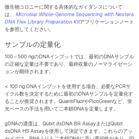
微生物コロニーに関する具体的なガイダンスについて
は、
Microbial Whole-Genome Sequencing with Nextera
DNA Flex Library Preparation Kit
アプリケーションノート
を参照してください。
サンプルの定量化
100～500 ngのDNAインプットでは、最初のDNAサンプル
の正確な定量は不要であり、最終収量のノーマライゼーシ
ョンが期待されます。
< 100 ng DNAインプットを使用する場合、必要なPCRサ
イクル数を決定するために最初のDNAサンプルを定量化す
ることが推奨されます。QuantiFluorやPicoGreenなど、蛍
光ベースの手法を用いて二本鎖DNAを定量します。
gDNAの濃度は、Qubit dsDNA BR AssayまたはQubit
dsDNA HS Assayを使用して決定できます。これらのアッ
セイでは、RNAよりも二本鎖DNAに高い選択性があり、10