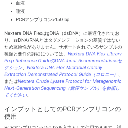
血液
唾液
PCRアンプリコン>150 bp
­Nextera DNA FlexはgDNA（dsDNA）に最適化されてお
り、ssDNA/RNAとはタグメンテーションの基質ではない
ため互換性がありません。サポートされているサンプルの
種類と要件の詳細については、
Nextera DNA Flex Library
Prep Reference GuideのDNA Input Recommendationsセ
クション
、
Nextera DNA Flex Microbial Colony
Extraction Demonstrated Protocol Guide（コロニー）
、
または
Nextera Crude Lysate Protocol for Metagenomic
Next-Generation Sequencing（糞便サンプル）を参照し
てください
。
インプットとしてのPCRアンプリコンの
使用
PCRアンプリコン>150 bpを入力として使用できます。詳