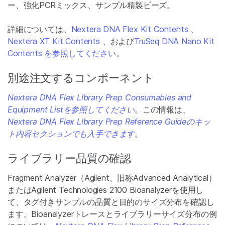
ー、強化PCRミックス、サンプル精製ビーズ。
詳細については、
Nextera DNA Flex Kit Contents
、
Nextera XT Kit Contents
、および
TruSeq DNA Nano Kit
Contents を参照してください
。
別途注文するコンポーネント
Nextera DNA Flex Library Prep Consumables and
Equipment Listを参照してください
。この情報は、
Nextera DNA Flex Library Prep Reference Guideのキッ
ト内容セクションでも入手できます
。
ライブラリー品質の確認
Fragment Analyzer（Agilent、旧称Advanced Analytical）
またはAgilent Technologies 2100 Bioanalyzerを使用し
て、タグ付きサンプルの品質と目的のサイズ分布を確認し
ます。Bioanalyzerトレースとライブラリーサイズ分布の例