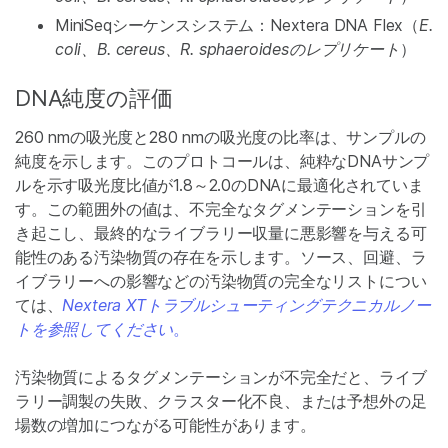
MiniSeqシーケンスシステム：Nextera DNA Flex（
E.
coli、B. cereus、
R. sphaeroidesのレプリケート
）
DNA純度の評価
260 nmの吸光度と280 nmの吸光度の比率は、サンプルの
純度を示します。このプロトコールは、純粋なDNAサンプ
ルを示す吸光度比値が1.8～2.0のDNAに最適化されていま
す。この範囲外の値は、不完全なタグメンテーションを引
き起こし、最終的なライブラリー収量に悪影響を与える可
能性のある汚染物質の存在を示します。ソース、回避、ラ
イブラリーへの影響などの汚染物質の完全なリストについ
ては、
Nextera XTトラブルシューティングテクニカルノー
トを参照してください
。
汚染物質によるタグメンテーションが不完全だと、ライブ
ラリー調製の失敗、クラスター化不良、または予想外の足
場数の増加につながる可能性があります。