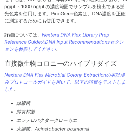
pg/μL～1000 ng/μLの濃度範囲でサンプルを検出できる蛍
光色素を使用します。PicoGreen色素は、DNA濃度を正確
に測定するためにも使用できます。
詳細については、
Nextera DNA Flex Library Prep
Reference GuideのDNA Input Recommendationsセクシ
ョンを参照してください
。
直接微生物コロニーのハイブリダイズ
Nextera DNA Flex Microbial Colony Extractionの実証済
みプロトコールガイドを用いて、以下の項目をテストしま
した
。
緑膿菌
肺炎桿菌
エンテロバクタークローカエ
大腸菌、Acinetobacter baumannii