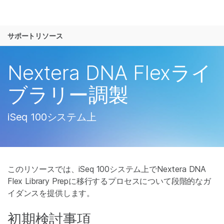
製品
お気に入りの分野を選択すると、関連性の高い
サポートリソース
ソリューション
ツへのリンクが表示されます:
ラーニング
Nextera DNA Flexライ
がん研究
臨床オンコロジ
微生物研究
生殖医学
企業情報
ブラリー調製
農学研究
遺伝性および希
複雑な疾患
サポート
iSeq 100システム上
お気に入りの分野を選択
このリソースでは、iSeq 100システム上でNextera DNA
Flex Library Prepに移行するプロセスについて段階的なガ
イダンスを提供します。
初期検討事項