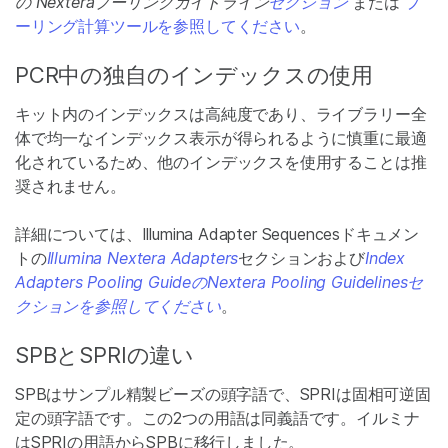
の Nexteraプーリングガイドライン
セクション
または
プ
ーリング計算ツールを参照してください
。
PCR中の独自のインデックスの使用
キット内のインデックスは高純度であり、ライブラリー全
体で均一なインデックス表示が得られるように慎重に最適
化されているため、他のインデックスを使用することは推
奨されません。
詳細については、Illumina Adapter Sequencesドキュメン
トの
Illumina Nextera Adapters
セクションおよび
Index
Adapters Pooling GuideのNextera Pooling Guidelinesセ
クションを参照してください
。
SPBとSPRIの違い
SPBはサンプル精製ビーズの頭字語で、SPRIは固相可逆固
定の頭字語です。この2つの用語は同義語です。イルミナ
はSPRIの用語からSPBに移行しました。