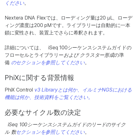
ください
。
Nextera DNA Flexでは、ローディング量は20 μL、ローデ
ィング濃度は200 pMです。ライブラリーは自動的に一本
鎖に変性され、装置上でさらに希釈されます。
詳細については、 iSeq 100シーケンスシステムガイドの
フローセルとライブラリー
および クラスター形成
の準
備
のセクションを参照してください
。
PhiXに関する背景情報
PhiX Control
v3 Libraryとは何か、イルミナNGSにおける
機能は何か、技術資料をご覧ください。
必要なサイクル数の決定
iSeq 100シーケンスシステムガイドのリードのサイク
ル 数
セクションを参照してください
。